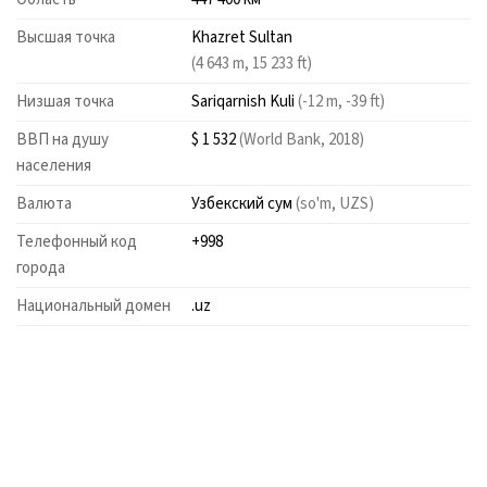
Высшая точка
Khazret Sultan
(4 643 m, 15 233 ft)
Низшая точка
Sariqarnish Kuli
(-12 m, -39 ft)
ВВП на душу
$ 1 532
(World Bank, 2018)
населения
Валюта
Узбекский сум
(so'm, UZS)
Телефонный код
+998
города
Национальный домен
.uz