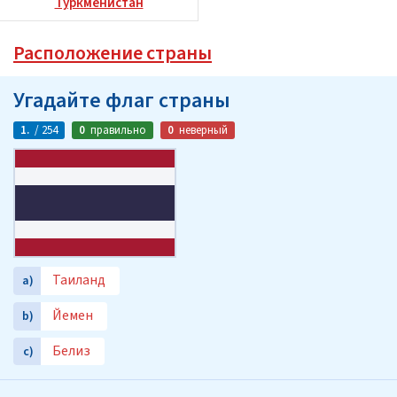
Туркменистан
Расположение страны
Угадайте флаг страны
1.
/ 254
0
правильно
0
неверный
Таиланд
a)
Йемен
b)
Белиз
c)