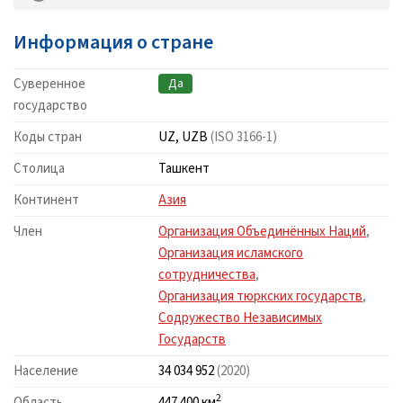
Информация о стране
Суверенное
Да
государство
Коды стран
UZ, UZB
(ISO 3166-1)
Столица
Ташкент
Континент
Азия
Член
Организация Объединённых Наций
,
Организация исламского
сотрудничества
,
Организация тюркских государств
,
Содружество Независимых
Государств
Население
34 034 952
(2020)
2
Область
447 400 км